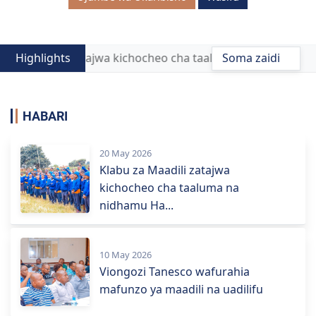
za Maadili zatajwa kichocheo cha taaluma na nidhamu Ha
Highlights
Soma zaidi
HABARI
20 May 2026
Klabu za Maadili zatajwa
kichocheo cha taaluma na
nidhamu Ha...
10 May 2026
Viongozi Tanesco wafurahia
mafunzo ya maadili na uadilifu