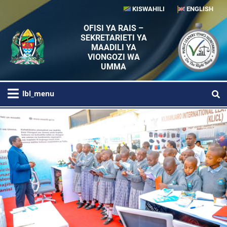
KISWAHILI
ENGLISH
OFISI YA RAIS –
SEKRETARIETI YA
MAADILI YA
VIONGOZI WA
UMMA
lbl_menu
Previous
Next