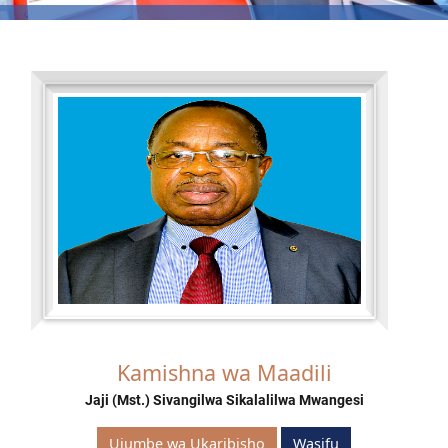
Kamishna wa Maadili
Jaji (Mst.) Sivangilwa Sikalalilwa Mwangesi
Ujumbe wa Ukaribisho
Wasifu