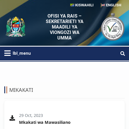
KISWAHILI
ENGLISH
OFISI YA RAIS –
SEKRETARIETI YA
MAADILI YA
VIONGOZI WA
UMMA
lbl_menu
HOME
MACHAPISHO
MIKAKATI
MIKAKATI
29 Oct, 2023
Mkakati wa Mawasiliano