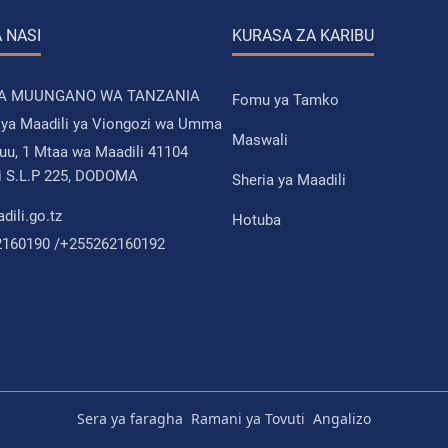
 NASI
KURASA ZA KARIBU
YA MUUNGANO WA TANZANIA
Fomu ya Tamko
i ya Maadili ya Viongozi wa Umma
Maswali
u, 1 Mtaa wa Maadili 41104
i S.L.P 225, DODOMA
Sheria ya Maadili
ili.go.tz
Hotuba
2160190 /+255262160192
Sera ya faragha
Ramani ya Tovuti
Angalizo