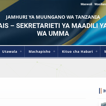
Maswali
Wasilian
JAMHURI YA MUUNGANO WA TANZANIA
RAIS – SEKRETARIETI YA MAADILI Y
WA UMMA
Utawala
Machapisho
Kituo cha Habari