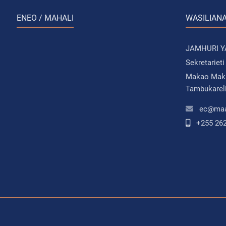
ENEO / MAHALI
WASILIANA
JAMHURI 
Sekretariet
Makao Maku
Tambukarel
ec@maad
+255 26