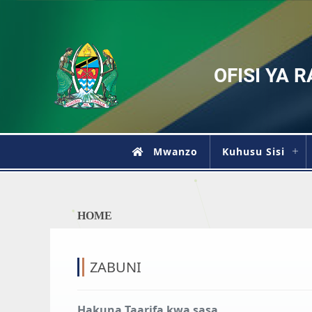
OFISI YA 
Mwanzo
Kuhusu Sisi
HOME
ZABUNI
Hakuna Taarifa kwa sasa