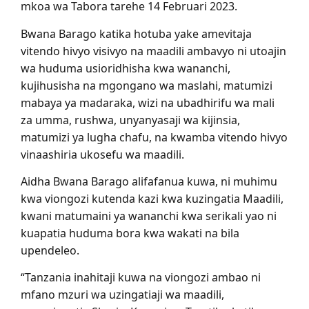
mkoa wa Tabora tarehe 14 Februari 2023.
Bwana Barago katika hotuba yake amevitaja
vitendo hivyo visivyo na maadili ambavyo ni utoajin
wa huduma usioridhisha kwa wananchi,
kujihusisha na mgongano wa maslahi, matumizi
mabaya ya madaraka, wizi na ubadhirifu wa mali
za umma, rushwa, unyanyasaji wa kijinsia,
matumizi ya lugha chafu, na kwamba vitendo hivyo
vinaashiria ukosefu wa maadili.
Aidha Bwana Barago alifafanua kuwa, ni muhimu
kwa viongozi kutenda kazi kwa kuzingatia Maadili,
kwani matumaini ya wananchi kwa serikali yao ni
kuapatia huduma bora kwa wakati na bila
upendeleo.
“Tanzania inahitaji kuwa na viongozi ambao ni
mfano mzuri wa uzingatiaji wa maadili,