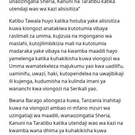
unaozingatia Sheria, Kanuni na Taratibu katika
utendaji wao wa kazi alisisitiza”
Katibu Tawala huyo katika hotuba yake alisisitiza
kuwa kiongozi anatakiwa kutotumia vibaya
raslimali za umma, kujizuia na mgongano wa
maslahi, kutojilimbikizia mali na kutotumia
madaraka yake vibaya na kwamba maadili hayo
yamelenga katika kuhakikisha kuwa viongozi wa
Umma wamatekeleza majukumu yao kwa uadilifu,
uaminifu, uwazi, haki, kutopendelea na uwajibikaji
ili kujenga, kudumisha na kulinda imani ya
wananchi kwa viongozi na Serikali yao.
Bwana Barago aliongeza kuwa, Tanzania inahitaji
kuwa na viongozi ambao ni mfano mzuri wa
uzingatiaji wa maadili, wanaozingatia Sheria,
Kanuni na Taratibu katika utendaji wao wa kazi na
kwamba wana dhima ya kuhakikisha kuwa