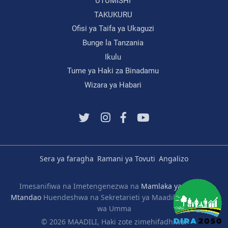
UTUMISHI
TAKUKURU
Ofisi ya Taifa ya Ukaguzi
Bunge la Tanzania
Ikulu
Tume ya Haki za Binadamu
Wizara ya Habari
Sera ya faragha
Ramani ya Tovuti
Angalizo
Imesanifiwa na Imetengenezwa na
Mamlaka ya Serikali
Mtandao
Huendeshwa na Sekretarieti ya Maadili ya Viongozi
wa Umma
© 2026 MAADILI, Haki zote zimehifadhiwa.