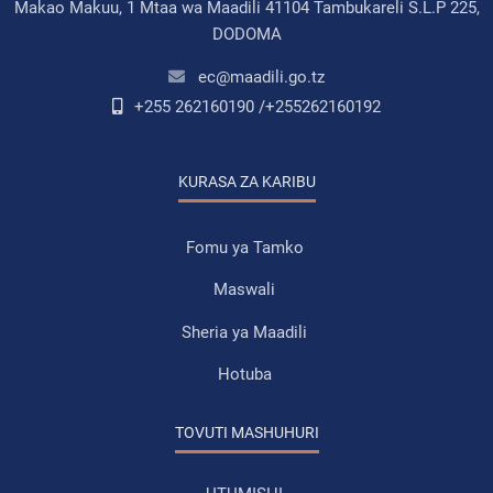
Makao Makuu, 1 Mtaa wa Maadili 41104 Tambukareli S.L.P 225,
DODOMA
ec@maadili.go.tz
+255 262160190 /+255262160192
KURASA ZA KARIBU
Fomu ya Tamko
Maswali
Sheria ya Maadili
Hotuba
TOVUTI MASHUHURI